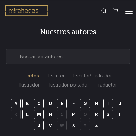
Nuestros autores
Todos
Escritor
Escritor/Ilustrador
Ilustrador
Ilustrador portada
Traductor
A
B
C
D
E
F
G
H
I
J
K
L
M
N
O
P
Q
R
S
T
U
V
W
X
Y
Z