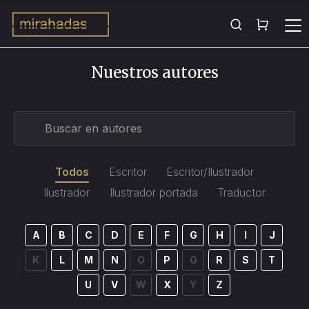
Nuestros autores
Todos
Escritor
Escritor/Ilustrador
Ilustrador
Ilustrador portada
Traductor
A
B
C
D
E
F
G
H
I
J
K
L
M
N
O
P
Q
R
S
T
U
V
W
X
Y
Z